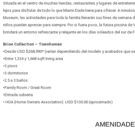
Situada en el centro de muchas tiendas, restaurantes y lugares de entreteni
lejos para disfrutar de todo lo que Miami-Dade tiene para ofrecer. A minuto
Museum, las actividades para toda la familia llenarán sus fines de semana 
niños pueden apreciar para siempre. Por si fuera poco, la futura piscina d
brindará un entorno refrescante y relajante en los días soleados del sur de F
Brion Collection – Townhomes
•
Desde USD $268,990* (varían dependiendo del modelo y acabados que se
•
Entre 1,334 y 1,668 sqft living area
•
2 pisos
•
3 dormitorios
•
2.5 a 3 baños
•
Family Room / Great Room
•
Entrada cubierta
•
HOA (Home Owners Association): USD $130.00 (aproximado)
AMENIDADE