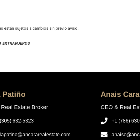
es están sujetos a cambios sin previo aviso.
A EXTRANJEROS
a Patiño
Anais Cara
Real Estate Broker
CEO & Real Est
 (305) 632-5323
+1 (786) 63
rlapatino@ancararealestate.com
anaisc@anca