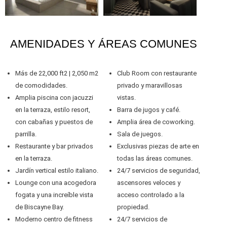
AMENIDADES Y ÁREAS COMUNES
Más de 22,000 ft2 | 2,050 m2
Club Room con restaurante
de comodidades.
privado y maravillosas
Amplia piscina con jacuzzi
vistas.
en la terraza, estilo resort,
Barra de jugos y café.
con cabañas y puestos de
Amplia área de coworking.
parrilla.
Sala de juegos.
Restaurante y bar privados
Exclusivas piezas de arte en
en la terraza.
todas las áreas comunes.
Jardín vertical estilo italiano.
24/7 servicios de seguridad,
Lounge con una acogedora
ascensores veloces y
fogata y una increíble vista
acceso controlado a la
de Biscayne Bay.
propiedad.
Moderno centro de fitness
24/7 servicios de