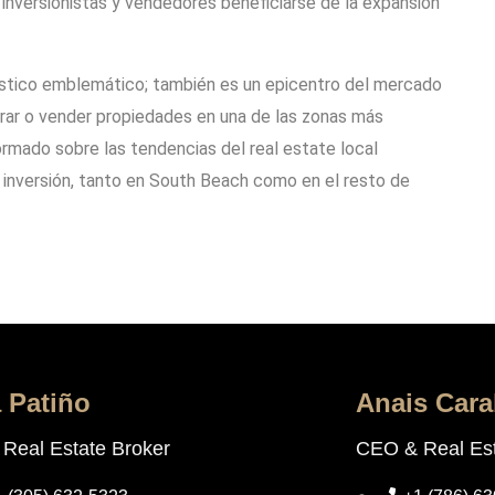
 inversionistas y vendedores beneficiarse de la expansión
ístico emblemático; también es un epicentro del mercado
mprar o vender propiedades en una de las zonas más
ormado sobre las tendencias del real estate local
e inversión, tanto en South Beach como en el resto de
a Patiño
Anais Cara
Real Estate Broker
CEO & Real Est