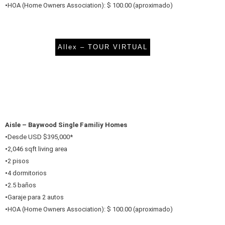
•
HOA (Home Owners Association): $ 100.00 (aproximado)
Allex – TOUR VIRTUAL
Aisle – Baywood Single Familiy Homes
•
Desde USD $395,000*
•
2,046 sqft living area
•
2 pisos
•
4 dormitorios
•
2.5 baños
•
Garaje para 2 autos
•
HOA (Home Owners Association): $ 100.00 (aproximado)