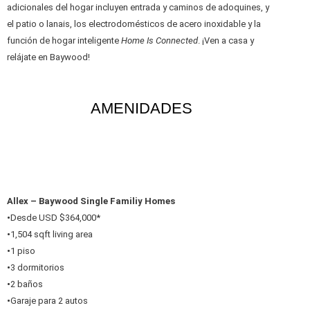
adicionales del hogar incluyen entrada y caminos de adoquines, y
el patio o lanais, los electrodomésticos de acero inoxidable y la
función de hogar inteligente
Home Is Connected
. ¡Ven a casa y
relájate en Baywood!
AMENIDADES
Allex – Baywood Single Familiy Homes
•
Desde USD $364,000*
•
1,504 sqft living area
•
1 piso
•
3 dormitorios
•
2 baños
•
Garaje para 2 autos