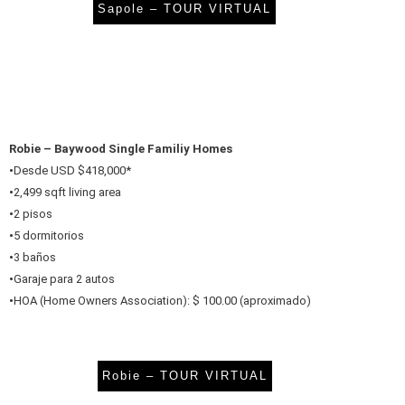
Sapole – TOUR VIRTUAL
Robie – Baywood Single Familiy Homes
•
Desde USD $418,000*
•
2,499 sqft living area
•
2 pisos
•
5 dormitorios
•
3 baños
•
Garaje para 2 autos
•
HOA (Home Owners Association): $ 100.00 (aproximado)
Robie – TOUR VIRTUAL