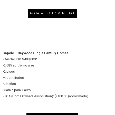
Aisle – TOUR VIRTUAL
Sapole – Baywood Single Familiy Homes
•
Desde USD $408,000*
•
2,085 sqft living area
•
2 pisos
•
4 dormitorios
•
3 baños
•
Garaje para 1 auto
•
HOA (Home Owners Association): $ 100.00 (aproximado)